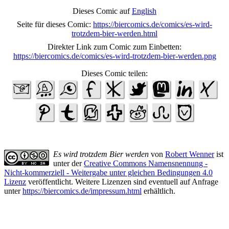
Dieses Comic auf
English
Seite für dieses Comic:
https://biercomics.de/comics/es-wird-
trotzdem-bier-werden.html
Direkter Link zum Comic zum Einbetten:
https://biercomics.de/comics/es-wird-trotzdem-bier-werden.png
Dieses Comic teilen:
Es wird trotzdem Bier werden
von
Robert Wenner
ist
unter der
Creative Commons Namensnennung -
Nicht-kommerziell - Weitergabe unter gleichen Bedingungen 4.0
Lizenz
veröffentlicht. Weitere Lizenzen sind eventuell auf Anfrage
unter
https://biercomics.de/impressum.html
erhältlich.