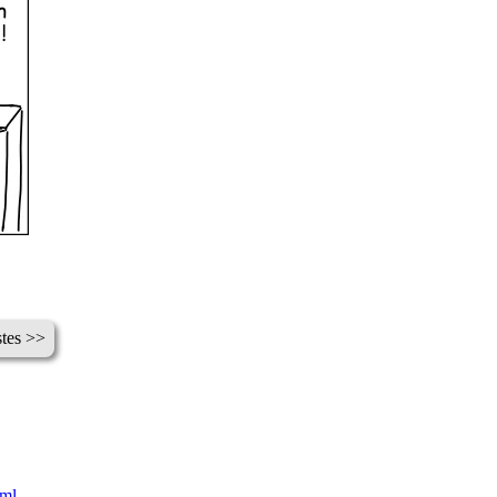
tes >>
tml