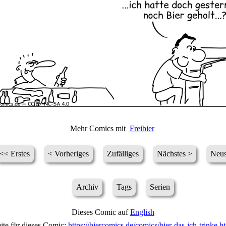
Mehr Comics mit
Freibier
<< Erstes
< Vorheriges
Zufälliges
Nächstes >
Neus
Archiv
Tags
Serien
Dieses Comic auf
English
ite für dieses Comic:
https://biercomics.de/comics/bier-das-ich-trinke.h